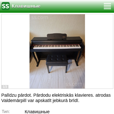
Клавишные
1/3
Palīdzu pārdot. Pārdodu elektriskās klavieres. atrodas
Valdemārpilī var apskatīt jebkurā brīdī.
Клавишные
Тип: