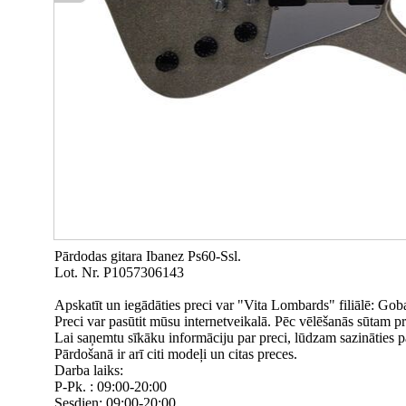
Pārdodas gitara Ibanez Ps60-Ssl.
Lot. Nr. P1057306143
Apskatīt un iegādāties preci var "Vita Lombards" filiālē: Goba
Preci var pasūtit mūsu internetveikalā. Pēc vēlēšanās sūtam p
Lai saņemtu sīkāku informāciju par preci, lūdzam sazināties 
Pārdošanā ir arī citi modeļi un citas preces.
Darba laiks:
P-Pk. : 09:00-20:00
Sesdien: 09:00-20:00