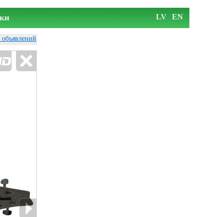
ки
LV
EN
у объявлений