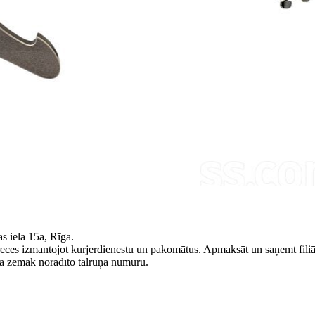
s iela 15a, Rīga.
reces izmantojot kurjerdienestu un pakomātus. Apmaksāt un saņemt filiā
pa zemāk norādīto tālruņa numuru.