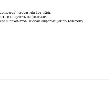
mbards": Gobas iela 15a, Rīga.
тить и получить на филиале.
ьера и пакоматов. Любая информация по телефону.