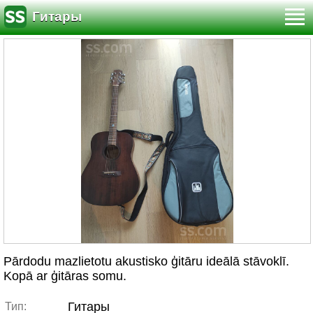
Гитары
Pārdodu mazlietotu akustisko ģitāru ideālā stāvoklī.
Kopā ar ģitāras somu.
Гитары
Тип: