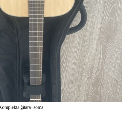
. Komplekts ģitāra+soma.