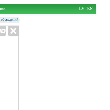
ки
LV
EN
у объявлений