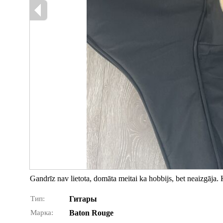
Gandrīz nav lietota, domāta meitai ka hobbijs, bet neaizgāja
Тип:
Гитары
Марка:
Baton Rouge