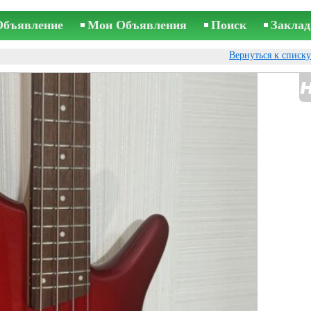
Объявление
Мои Объявления
Поиск
Заклад
Вернуться к списк