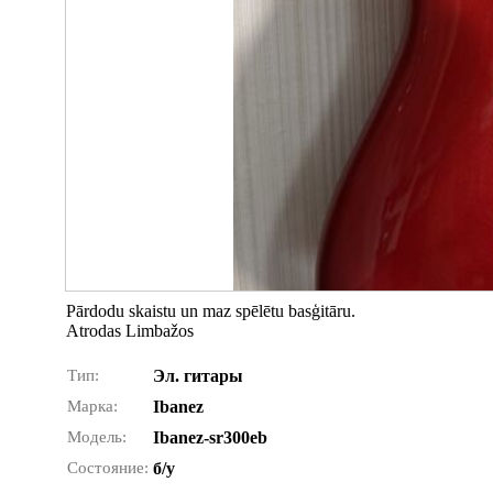
Pārdodu skaistu un maz spēlētu basģitāru.
Atrodas Limbažos
Тип:
Эл. гитары
Марка:
Ibanez
Модель:
Ibanez-sr300eb
Состояние:
б/у