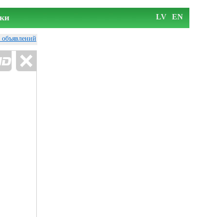
ки
LV
EN
у объявлений