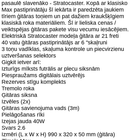
pasaulē slavenāko - Stratocaster. Kopā ar klasisko
Max pastiprinātāju šī iekārta ir paredzēta jaukiem
tīriem ģitāras toņiem un pat dažiem kraukšķīgiem
klasiskā roka materiāliem. Šī ir lieliska cenas /
veiktspējas ģitāras pakete visu vecumu iesācējiem.
Elektriskā Stratocaster modeļa ģitāra ar 21 freti
40 vatu ģitāras pastiprinātājs ar 6 "skaļruni
3 toņu vadīklas, skaļuma kontrole un piecvirzienu
uztveršanas selektors
Gigkit ietver arī:
Izturīgs mīksts futrālis ar plecu siksnām
Piespraužams digitālais uztvērējs
Rezerves stīgu komplekts
Tremolo roka
Ģitāras siksna
Izvēles (2x)
Ģitāras savienojuma vads (3m)
Pielāgošanas rīki
Izejas jauda 40W
Svars 2.6
Izmēri (L x W x H) 990 x 320 x 50 mm (ģitāra)