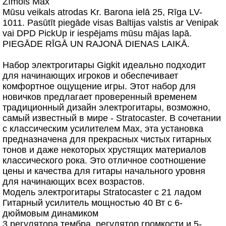
Zīmols Max
Mūsu veikals atrodas Kr. Barona ielā 25, Rīga LV-
1011. Pasūtīt piegāde visas Baltijas valstis ar Venipak
vai DPD PickUp ir iespējams mūsu mājas lapā.
PIEGĀDE RĪGĀ UN RAJONĀ DIENAS LAIKĀ.
Набор электрогитары Gigkit идеально подходит
для начинающих игроков и обеспечивает
комфортное ощущение игры. Этот набор для
новичков предлагает проверенный временем
традиционный дизайн электрогитары, возможно,
самый известный в мире - Stratocaster. В сочетании
с классическим усилителем Max, эта установка
предназначена для прекрасных чистых гитарных
тонов и даже некоторых хрустящих материалов
классического рока. Это отличное соотношение
цены и качества для гитары начального уровня
для начинающих всех возрастов.
Модель электрогитары Stratocaster с 21 ладом
Гитарный усилитель мощностью 40 Вт с 6-
дюймовым динамиком
3 регулятора тембра, регулятор громкости и 5-