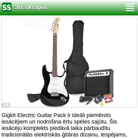
Эл. гитары
1/9
Gigkit Electric Guitar Pack ir ideāli piemērots
iesācējiem un nodrošina ērtu spēles sajūtu. Šis
iesācēju komplekts piedāvā laika pārbaudītu
tradicionālās elektriskās ģitāras dizainu, iespējams,