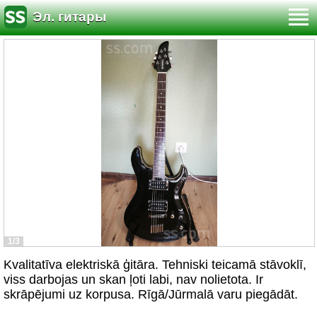
Эл. гитары
1/3
Kvalitatīva elektriskā ģitāra. Tehniski teicamā stāvoklī,
viss darbojas un skan ļoti labi, nav nolietota. Ir
skrāpējumi uz korpusa. Rīgā/Jūrmalā varu piegādāt.