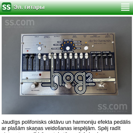
Эл. гитары
Jaudīgs polifonisks oktāvu un harmoniju efekta pedālis
ar plašām skaņas veidošanas iespējām. Spēj radīt