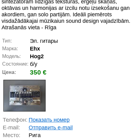
sintezatoram līdzīgas tekstūras, ērģeļu skaņas,
oktāvas un harmonijas ar izcilu notu izsekošanu gan
akordiem, gan solo partijām. Ideāli piemērots
visdažādākajai mūzikaiun sound design vajadzībām.
Atrašanās vieta - Rīga
Эл. гитары
Тип:
Ehx
Марка:
Hog2
Модель:
б/у
Состояние:
350 €
Цена:
Телефон:
Показать номер
E-mail:
Отправить e-mail
Место:
Рига