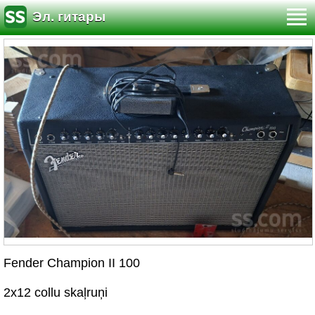
Эл. гитары
Fender Champion II 100
2x12 collu skaļruņi