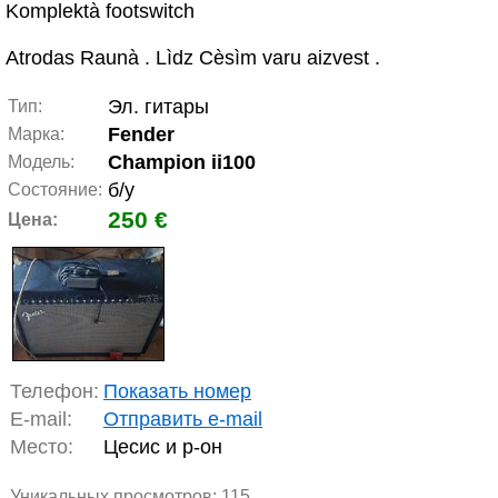
Komplektà footswitch
Atrodas Raunà . Lìdz Cèsìm varu aizvest .
Эл. гитары
Тип:
Fender
Марка:
Champion ii100
Модель:
б/у
Состояние:
250 €
Цена:
Телефон:
Показать номер
E-mail:
Отправить e-mail
Место:
Цесис и р-он
Уникальных просмотров:
115