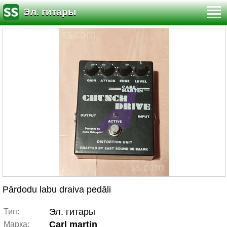
Эл. гитары
Pārdodu labu draiva pedāli
Эл. гитары
Тип:
Carl martin
Марка: