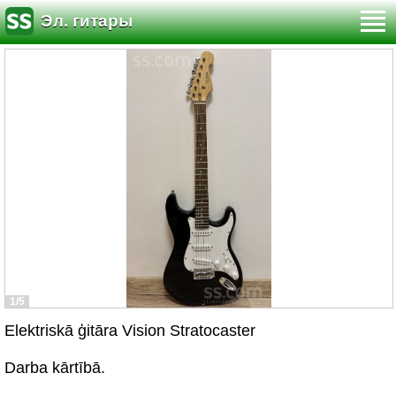
Эл. гитары
1/5
Elektriskā ģitāra Vision Stratocaster
Darba kārtībā.