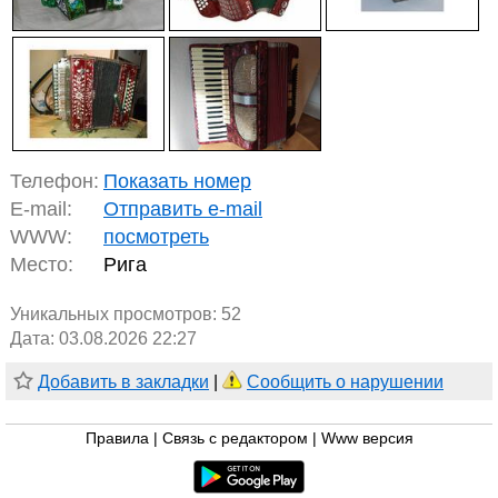
Телефон:
Показать номер
E-mail:
Отправить e-mail
WWW:
посмотреть
Место:
Рига
Уникальных просмотров:
52
Дата: 03.08.2026 22:27
Добавить в закладки
|
Сообщить о нарушении
Правила
|
Связь с редактором
|
Www версия