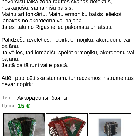
novērsīšu laika zoba radītos skaņas defektus,
noskaņošu, samainīšu balsis.
Mainu arī toņkārtu. Mainu ermoņiku balsis ieliekot
labākas no akordeona vai bajāna.
Ja esi tālu no Rīgas ieliec pakomātā un atsūti.
Palīdzēšu izvēlēties, nopirkt ermoņiku, akordeonu vai
bajānu.
Ja vēlies, tad iemācīšu spēlēt ermoņiku, akordeonu vai
bajānu.
Jautā pa tālruni vai e-pastā.
Attēli publicēti skaistumam, tur redzamos instrumentus
nevar nopirkt.
Аккордеоны, баяны
Тип:
15 €
Цена: