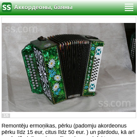
Аккордеоны, баяны
1/5
Remontēju ermoņikas, pērku (padomju akordeonus
pērku līdz 15 eur, citus līdz 50 eur. ) un pārdodu, kā arī