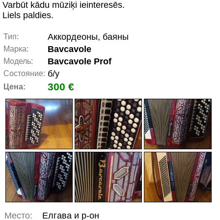
Varbūt kādu mūziķi ieinteresēs.
Liels paldies.
Аккордеоны, баяны
Тип:
Bavcavole
Марка:
Bavcavole Prof
Модель:
б/у
Состояние:
300 €
Цена:
Место:
Елгава и р-он