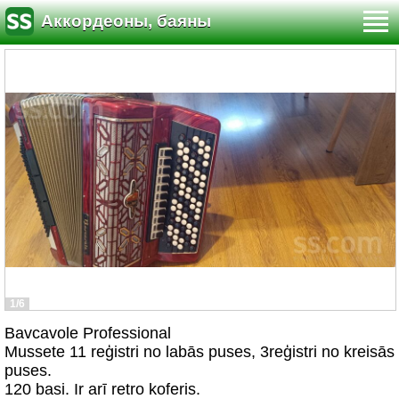
Аккордеоны, баяны
1/6
Bavcavole Professional
Mussete 11 reģistri no labās puses, 3reģistri no kreisās
puses.
120 basi. Ir arī retro koferis.