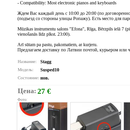
- Compatibility: Most electronic pianos and keyboards
Ждем Вас каждый день с 10:00 до 20:00 (по договоренно
(подъезд со стороны улицы Ропажу). Есть место для пар
Mūzikas instrumentu salons "Efona", Rīga, Bērzpils ielā 7 (p
vienošanās līdz plkst. 23:00).
Arī sūtam pa pastu, pakomatiem, ar kurjeru.
Предлагаем доставку по Латвии почтой, курьером или ч
Название:
Stagg
Модель:
Susped10
Состояние:
нов.
Цена:
27 €
Фото: