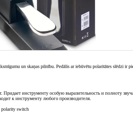
iksmīgumu un skaņas pilnību. Pedālis ar iebūvētu polaritātes slēdzi ir p
т. Придает инструменту особую выразительность и полноту звуч
ходит к инструменту любого производителя.
 polarity switch