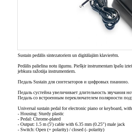
Sustain pedālis sintezatoriem un digitālajām klavierēm.
Pedālis palielina notu ilgumu. Piešķir instrumentam īpašu izte
jebkura ražotāja instrumentiem.
Педаль Sustain для синтезаторов и цифровых пианино.
Педаль сустейна увеличивает длительность звучания но
Педаль со встроенным переключателем полярности под
Universal sustain pedal for electronic piano or keyboard, with
- Housing: Sturdy plastic
- Pedal: Chrome-plated
- Output: 1.5 m (5') cable with 6.35 mm (0.25") male jack
- Switch: Open (+ polarity) / closed (- polarity)