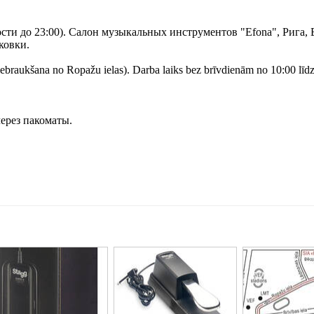
сти до 23:00). Салон музыкальных инструментов "Efona", Рига, 
ковки.
iebraukšana no Ropažu ielas). Darba laiks bez brīvdienām no 10:00 līd
ерез пакоматы.