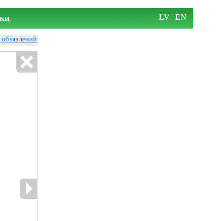
ки
LV
EN
у объявлений