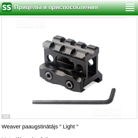
Прицелы и приспособления
1/2
Weaver paaugstinātājs " Light "