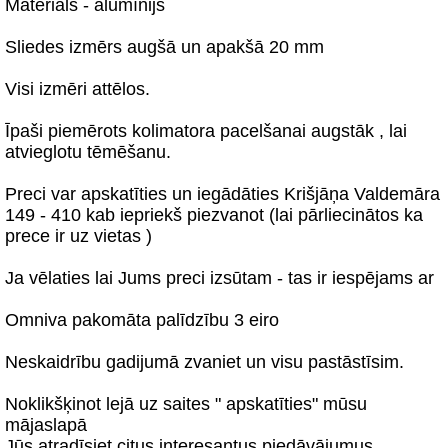
Materiāls - alumīnijs
Sliedes izmērs augšā un apakšā 20 mm
Visi izmēri attēlos.
Īpaši piemērots kolimatora pacelšanai augstāk , lai
atvieglotu tēmēšanu.
Preci var apskatīties un iegādāties Krišjāņa Valdemāra
149 - 410 kab iepriekš piezvanot (lai pārliecinātos ka
prece ir uz vietas )
Ja vēlaties lai Jums preci izsūtam - tas ir iespējams ar
Omniva pakomāta palīdzību 3 eiro
Neskaidrību gadijumā zvaniet un visu pastāstīsim.
Noklikšķinot lejā uz saites " apskatīties" mūsu
mājaslapā
Jūs atradīsiet citus interesantus piedāvājumus.