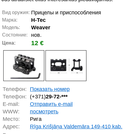
Прицелы и приспособления
Вид оружия:
H-Tec
Марка:
Weaver
Модель:
нов.
Состояние:
12 €
Цена:
Телефон:
Показать номер
Телефон:
(+371)
29-72-***
E-mail:
Отправить e-mail
WWW:
посмотреть
Место:
Рига
Адрес:
Rīga Krišjāņa Valdemāra 149-410 kab.