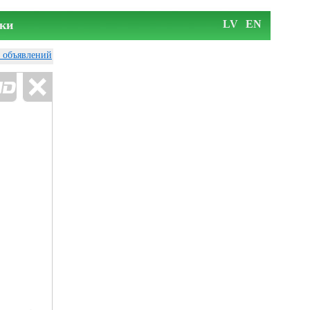
ки
LV
EN
у объявлений