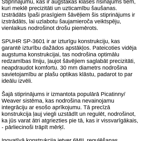
Stiprinājumu, kas ir augstākās klases risinājums tiem,
kuri meklē precizitāti un uzticamību šaušanas.
Izstrādāts īpaši prasīgiem šāvēļiem šis stiprinājums ir
izstrādāts, lai uzlabotu šaujamieroča veiktspēju,
vienlaikus nodrošinot drošu piemērots.
SPUHR SP-3601 ir ar izturīgu konstrukciju, kas
garantē izturību dažādos apstākļos. Pateicoties vidēja
augstuma konstrukcijai, tas nodrošina optimālu
redzamības līniju, ļaujot šāvējiem saglabāt precizitāti,
neapdraudot komfortu. 30 mm diametrs nodrošina
savietojamību ar plašu optikas klāstu, padarot to par
ideālu izvēli.
Šajā stiprinājums ir izmantota populārā Picatinny/
Weaver sistēma, kas nodrošina nevainojamu
integrāciju ar esošo aprīkojumu. Tā precīzā
konstrukcija ļauj viegli uzstādīt un regulēt, nodrošinot,
ka jūs varat ātri atgriezties pie tā, kas ir vissvarīgākais,
- pārliecinoši trāpīt mērķī.
Inovatīvā konstrukcija ietver 6MIL regulēšanas