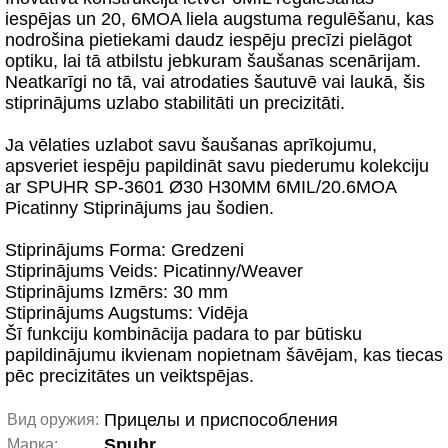
iespējas un 20, 6MOA liela augstuma regulēšanu, kas
nodrošina pietiekami daudz iespēju precīzi pielāgot
optiku, lai tā atbilstu jebkuram šaušanas scenārijam.
Neatkarīgi no tā, vai atrodaties šautuvē vai laukā, šis
stiprinājums uzlabo stabilitāti un precizitāti.
Ja vēlaties uzlabot savu šaušanas aprīkojumu,
apsveriet iespēju papildināt savu piederumu kolekciju
ar SPUHR SP-3601 Ø30 H30MM 6MIL/20.6MOA
Picatinny Stiprinājums jau šodien.
Stiprinājums Forma: Gredzeni
Stiprinājums Veids: Picatinny/Weaver
Stiprinājums Izmērs: 30 mm
Stiprinājums Augstums: Vidēja
Šī funkciju kombinācija padara to par būtisku
papildinājumu ikvienam nopietnam šāvējam, kas tiecas
pēc precizitātes un veiktspējas.
Прицелы и приспособления
Вид оружия:
Spuhr
Марка: