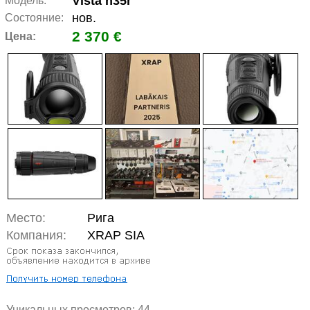
Vista h35r
Модель:
нов.
Состояние:
2 370 €
Цена:
Место:
Рига
Компания:
XRAP SIA
Уникальных просмотров:
44