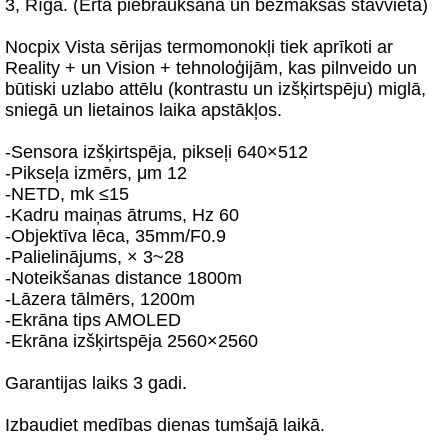
3, Rīga. (Ērta piebraukšana un bezmaksas stāvvieta)
Nocpix Vista sērijas termomonokļi tiek aprīkoti ar
Reality + un Vision + tehnoloģijām, kas pilnveido un
būtiski uzlabo attēlu (kontrastu un izšķirtspēju) miglā,
sniegā un lietainos laika apstākļos.
-Sensora izšķirtspēja, pikseļi 640×512
-Pikseļa izmērs, μm 12
-NETD, mk ≤15
-Kadru maiņas ātrums, Hz 60
-Objektīva lēca, 35mm/F0.9
-Palielinājums, × 3~28
-Noteikšanas distance 1800m
-Lāzera tālmērs, 1200m
-Ekrāna tips AMOLED
-Ekrāna izšķirtspēja 2560×2560
Garantijas laiks 3 gadi.
Izbaudiet medības dienas tumšajā laikā.