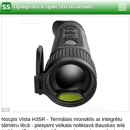
Прицелы и приспособления
1/6
Nocpix Vista H35R - Termālais monoklis ar integrētu
tālmēru lēcā - pieejami veikala noliktavā Bauskas ielā