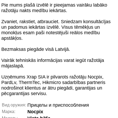
Pie mums plašā izvēlē ir pieejamas vairāku labāko
ražotāju nakts medību iekārtas.
Zvaniet, rakstiet, atbrauciet. Sniedzam konsultācījas
un padomus iekārtas izvēlē. Visus tēmēkļus un
monokļus esam paši notestējuši reālos medību
apstākļos.
Bezmaksas piegāde visā Latvijā.
Vairāk tehniskās informācijas varat iegūt ražotāja
mājaslapā.
Uzņēmums Xrap SIA ir pilvarots ražotāju Nocpix,
PardLv, ThermTec, Hikmicro sadarbības partneris
nodrošinot klientus ar ātru piegādi, garantijas un
pēcgarantijas servisu.
Прицелы и приспособления
Вид оружия:
Nocpix
Марка: