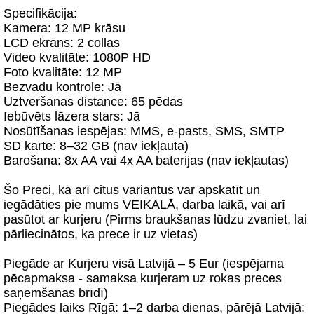
Specifikācija:
Kamera: 12 MP krāsu
LCD ekrāns: 2 collas
Video kvalitāte: 1080P HD
Foto kvalitāte: 12 MP
Bezvadu kontrole: Jā
Uztveršanas distance: 65 pēdas
Iebūvēts lāzera stars: Jā
Nosūtīšanas iespējas: MMS, e-pasts, SMS, SMTP
SD karte: 8–32 GB (nav iekļauta)
Barošana: 8x AA vai 4x AA baterijas (nav iekļautas)
Šo Preci, kā arī citus variantus var apskatīt un
iegādāties pie mums VEIKALĀ, darba laikā, vai arī
pasūtot ar kurjeru (Pirms braukšanas lūdzu zvaniet, lai
pārliecinātos, ka prece ir uz vietas)
Piegāde ar Kurjeru visā Latvijā – 5 Eur (iespējama
pēcapmaksa - samaksa kurjeram uz rokas preces
saņemšanas brīdī)
Piegādes laiks Rīgā: 1–2 darba dienas, pārējā Latvijā: