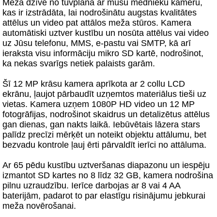
Meža dzīve no tuvplāna ar mūsu mednieku kameru,
kas ir izstrādāta, lai nodrošinātu augstas kvalitātes
attēlus un video pat attālos meža stūros. Kamera
automātiski uztver kustību un nosūta attēlus vai video
uz Jūsu telefonu, MMS, e-pastu vai SMTP, kā arī
ieraksta visu informāciju mikro SD kartē, nodrošinot,
ka nekas svarīgs netiek palaists garām.
Šī 12 MP krāsu kamera aprīkota ar 2 collu LCD
ekrānu, ļaujot pārbaudīt uzņemtos materiālus tieši uz
vietas. Kamera uzņem 1080P HD video un 12 MP
fotogrāfijas, nodrošinot skaidrus un detalizētus attēlus
gan dienas, gan nakts laikā. Iebūvētais lāzera stars
palīdz precīzi mērķēt un noteikt objektu attālumu, bet
bezvadu kontrole ļauj ērti pārvaldīt ierīci no attāluma.
Ar 65 pēdu kustību uztveršanas diapazonu un iespēju
izmantot SD kartes no 8 līdz 32 GB, kamera nodrošina
pilnu uzraudzību. Ierīce darbojas ar 8 vai 4 AA
baterijām, padarot to par elastīgu risinājumu jebkurai
meža novērošanai.