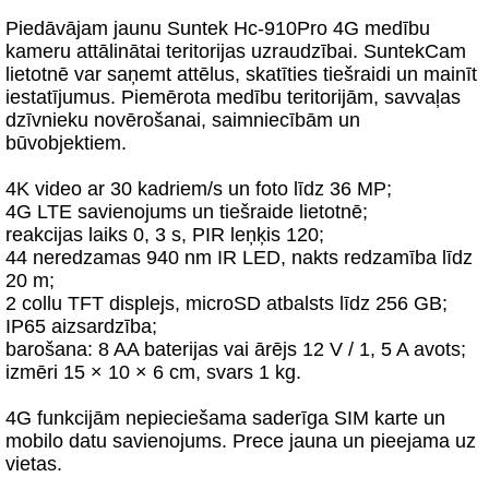
Piedāvājam jaunu Suntek Hc-910Pro 4G medību
kameru attālinātai teritorijas uzraudzībai. SuntekCam
lietotnē var saņemt attēlus, skatīties tiešraidi un mainīt
iestatījumus. Piemērota medību teritorijām, savvaļas
dzīvnieku novērošanai, saimniecībām un
būvobjektiem.
4K video ar 30 kadriem/s un foto līdz 36 MP;
4G LTE savienojums un tiešraide lietotnē;
reakcijas laiks 0, 3 s, PIR leņķis 120;
44 neredzamas 940 nm IR LED, nakts redzamība līdz
20 m;
2 collu TFT displejs, microSD atbalsts līdz 256 GB;
IP65 aizsardzība;
barošana: 8 AA baterijas vai ārējs 12 V / 1, 5 A avots;
izmēri 15 × 10 × 6 cm, svars 1 kg.
4G funkcijām nepieciešama saderīga SIM karte un
mobilo datu savienojums. Prece jauna un pieejama uz
vietas.