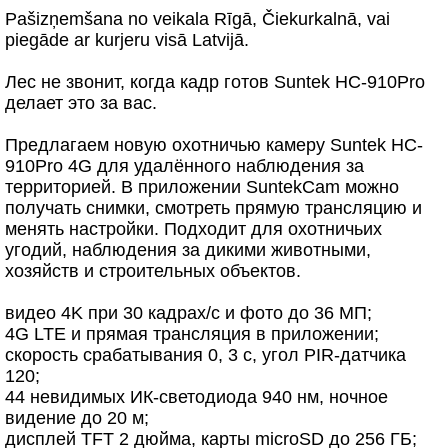
Pašizņemšana no veikala Rīgā, Čiekurkalnā, vai
piegāde ar kurjeru visā Latvijā.
Лес не звонит, когда кадр готов Suntek HC-910Pro
делает это за вас.
Предлагаем новую охотничью камеру Suntek HC-
910Pro 4G для удалённого наблюдения за
территорией. В приложении SuntekCam можно
получать снимки, смотреть прямую трансляцию и
менять настройки. Подходит для охотничьих
угодий, наблюдения за дикими животными,
хозяйств и строительных объектов.
видео 4K при 30 кадрах/с и фото до 36 МП;
4G LTE и прямая трансляция в приложении;
скорость срабатывания 0, 3 с, угол PIR-датчика
120;
44 невидимых ИК-светодиода 940 нм, ночное
видение до 20 м;
дисплей TFT 2 дюйма, карты microSD до 256 ГБ;