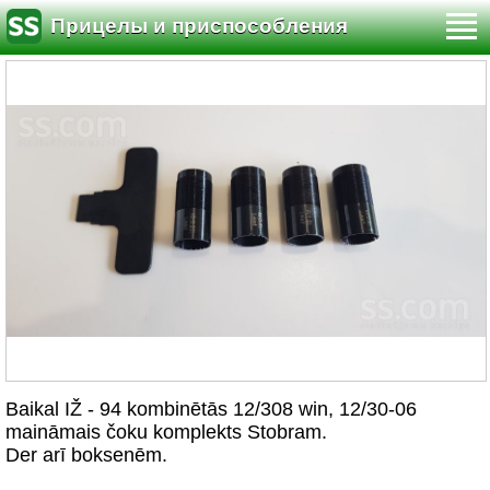
Прицелы и приспособления
Baikal IŽ - 94 kombinētās 12/308 win, 12/30-06
maināmais čoku komplekts Stobram.
Der arī boksenēm.