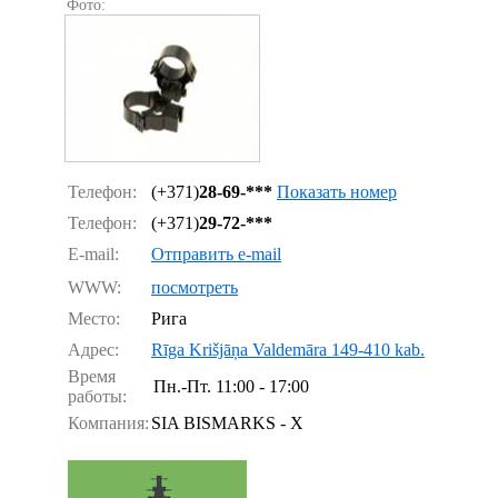
Фото:
Телефон:
(+371)
28-69-***
Показать номер
Телефон:
(+371)
29-72-***
E-mail:
Отправить e-mail
WWW:
посмотреть
Место:
Рига
Адрес:
Rīga Krišjāņa Valdemāra 149-410 kab.
Время
Пн.-Пт.
11:00 - 17:00
работы:
Компания:
SIA BISMARKS - X