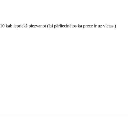
0 kab iepriekš piezvanot (lai pārliecinātos ka prece ir uz vietas )