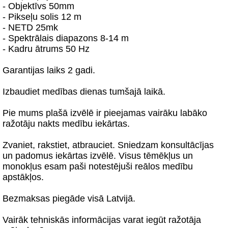
- Objektīvs 50mm
- Pikseļu solis 12 m
- NETD 25mk
- Spektrālais diapazons 8-14 m
- Kadru ātrums 50 Hz
Garantijas laiks 2 gadi.
Izbaudiet medības dienas tumšajā laikā.
Pie mums plašā izvēlē ir pieejamas vairāku labāko
ražotāju nakts medību iekārtas.
Zvaniet, rakstiet, atbrauciet. Sniedzam konsultācījas
un padomus iekārtas izvēlē. Visus tēmēkļus un
monokļus esam paši notestējuši reālos medību
apstākļos.
Bezmaksas piegāde visā Latvijā.
Vairāk tehniskās informācijas varat iegūt ražotāja