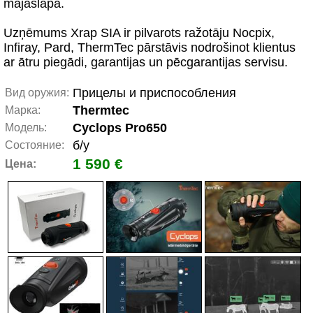
mājaslapā.
Uzņēmums Xrap SIA ir pilvarots ražotāju Nocpix,
Infiray, Pard, ThermTec pārstāvis nodrošinot klientus
ar ātru piegādi, garantijas un pēcgarantijas servisu.
Прицелы и приспособления
Вид оружия:
Thermtec
Марка:
Cyclops Pro650
Модель:
б/у
Состояние:
1 590 €
Цена: