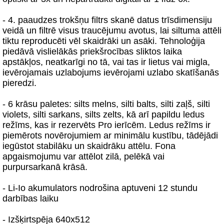
- 4. paaudzes trokšņu filtrs skanē datus trīsdimensiju
veidā un filtrē visus traucējumu avotus, lai siltuma attēli
tiktu reproducēti vēl skaidrāki un asāki. Tehnoloģija
piedāvā vislielākās priekšrocības sliktos laika
apstākļos, neatkarīgi no tā, vai tas ir lietus vai migla,
ievērojamais uzlabojums ievērojami uzlabo skatīšanās
pieredzi.
- 6 krāsu paletes: silts melns, silti balts, silti zaļš, silti
violets, silti sarkans, silts zelts, kā arī papildu ledus
režīms, kas ir rezervēts Pro ierīcēm. Ledus režīms ir
piemērots novērojumiem ar minimālu kustību, tādējādi
iegūstot stabilāku un skaidrāku attēlu. Fona
apgaismojumu var attēlot zilā, pelēkā vai
purpursarkanā krāsā.
- Li-Io akumulators nodrošina aptuveni 12 stundu
darbības laiku
- Izšķirtspēja 640x512