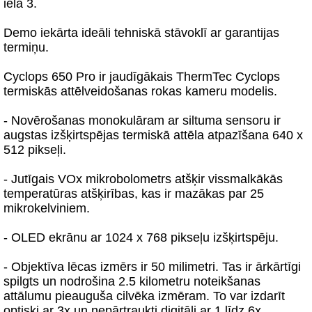
ielā 3.
Demo iekārta ideāli tehniskā stāvoklī ar garantijas
termiņu.
Cyclops 650 Pro ir jaudīgākais ThermTec Cyclops
termiskās attēlveidošanas rokas kameru modelis.
- Novērošanas monokulāram ar siltuma sensoru ir
augstas izšķirtspējas termiskā attēla atpazīšana 640 x
512 pikseļi.
- Jutīgais VOx mikrobolometrs atšķir vissmalkākās
temperatūras atšķirības, kas ir mazākas par 25
mikrokelviniem.
- OLED ekrānu ar 1024 x 768 pikseļu izšķirtspēju.
- Objektīva lēcas izmērs ir 50 milimetri. Tas ir ārkārtīgi
spilgts un nodrošina 2.5 kilometru noteikšanas
attālumu pieauguša cilvēka izmēram. To var izdarīt
optiski ar 3x un nepārtraukti digitāli ar 1 līdz 6x.