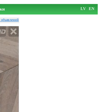
ки
LV
EN
у объявлений