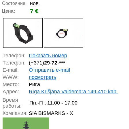
нов.
Состояние:
7 €
Цена:
Телефон:
Показать номер
Телефон:
(+371)
29-72-***
E-mail:
Отправить e-mail
WWW:
посмотреть
Место:
Рига
Адрес:
Rīga Krišjāņa Valdemāra 149-410 kab.
Время
Пн.-Пт.
11:00 - 17:00
работы:
Компания:
SIA BISMARKS - X