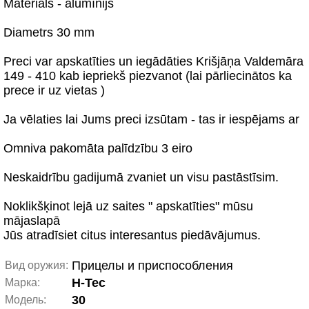
Materiāls - alumīnijs
Diametrs 30 mm
Preci var apskatīties un iegādāties Krišjāņa Valdemāra
149 - 410 kab iepriekš piezvanot (lai pārliecinātos ka
prece ir uz vietas )
Ja vēlaties lai Jums preci izsūtam - tas ir iespējams ar
Omniva pakomāta palīdzību 3 eiro
Neskaidrību gadijumā zvaniet un visu pastāstīsim.
Noklikšķinot lejā uz saites " apskatīties" mūsu
mājaslapā
Jūs atradīsiet citus interesantus piedāvājumus.
Прицелы и приспособления
Вид оружия:
H-Tec
Марка:
30
Модель: