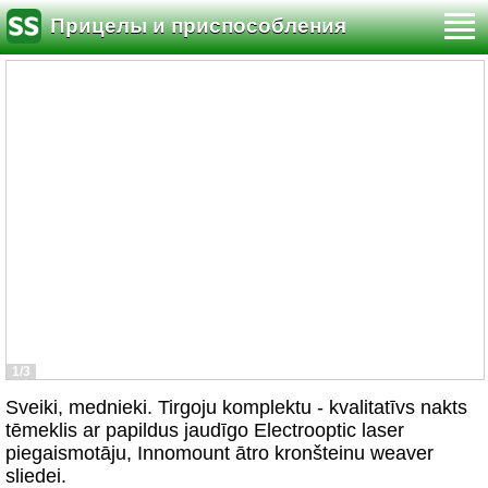
Прицелы и приспособления
1/3
Sveiki, mednieki. Tirgoju komplektu - kvalitatīvs nakts
tēmeklis ar papildus jaudīgo Electrooptic laser
piegaismotāju, Innomount ātro kronšteinu weaver
sliedei.