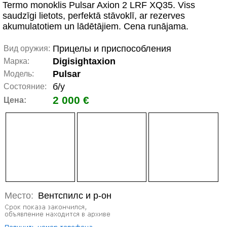
Termo monoklis Pulsar Axion 2 LRF XQ35. Viss
saudzīgi lietots, perfektā stāvoklī, ar rezerves
akumulatotiem un lādētājiem. Cena runājama.
Прицелы и приспособления
Вид оружия:
Digisightaxion
Марка:
Pulsar
Модель:
б/у
Состояние:
2 000 €
Цена:
Место:
Вентспилс и р-он