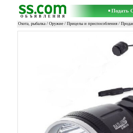
Подать 
ОБЪЯВЛЕНИЯ
Охота, рыбалка
/
Оружие
/
Прицелы и приспособления
/ Прода