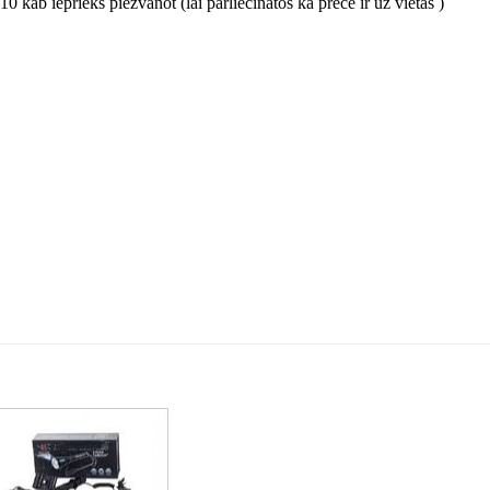
0 kab iepriekš piezvanot (lai pārliecinātos ka prece ir uz vietas )