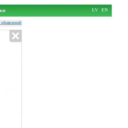
ки
LV
EN
у объявлений