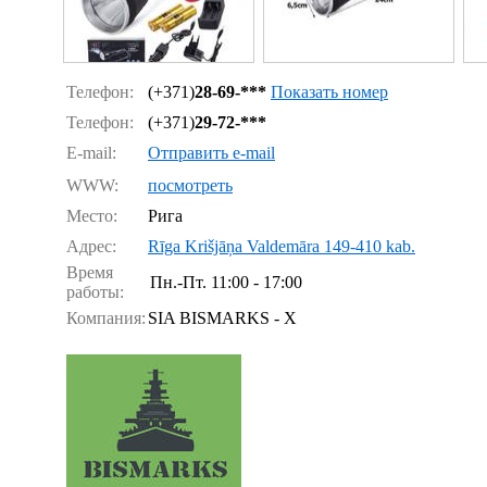
Телефон:
(+371)
28-69-***
Показать номер
Телефон:
(+371)
29-72-***
E-mail:
Отправить e-mail
WWW:
посмотреть
Место:
Рига
Адрес:
Rīga Krišjāņa Valdemāra 149-410 kab.
Время
Пн.-Пт.
11:00 - 17:00
работы:
Компания:
SIA BISMARKS - X