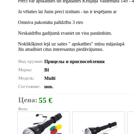
Preci var apskatīties un iegādāties Krišjāņa Valdemāra 149 - 41
Ja vēlaties lai Jums preci izsūtam - tas ir iespējams ar
Omniva pakomāta palīdzību 3 eiro
Neskaidrību gadijumā zvaniet un visu pastāstīsim.
Noklikšķinot lejā uz saites " apskatīties" mūsu mājaslapā
Jūs atradīsiet citus interesantus piedāvājumus.
Вид оружия:
Прицелы и приспособления
Марка:
Bl
Модель:
Multi
Состояние:
нов.
Цена:
55 €
Фото: