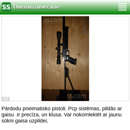
Пневматическое
1/2
Pārdodu pneimatisko pistoli. Pcp sistēmas, pildās ar
gaisu .Ir precīza, un klusa. Var nokomlektēt ar jaunu
sūkni gaisa uzpildei,