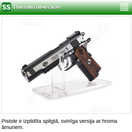
Пневматическое
Pistole ir izpildīta spilgtā, svinīga versija ar hroma
āmuriem.