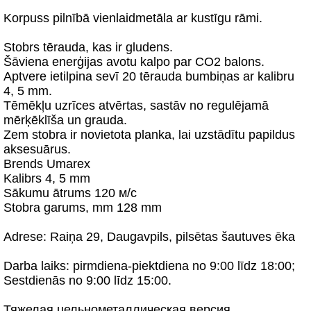
Korpuss pilnībā vienlaidmetāla ar kustīgu rāmi.
Stobrs tērauda, kas ir gludens.
Šāviena enerģijas avotu kalpo par CO2 balons.
Aptvere ietilpina sevī 20 tērauda bumbiņas ar kalibru
4, 5 mm.
Tēmēkļu uzrīces atvērtas, sastāv no regulējamā
mērķēklīša un grauda.
Zem stobra ir novietota planka, lai uzstādītu papildus
aksesuārus.
Brends Umarex
Kalibrs 4, 5 mm
Sākumu ātrums 120 м/с
Stobra garums, mm 128 mm
Adrese: Raiņa 29, Daugavpils, pilsētas šautuves ēka
Darba laiks: pirmdiena-piektdiena no 9:00 līdz 18:00;
Sestdienās no 9:00 līdz 15:00.
Тяжелая цельнометаллическая версия