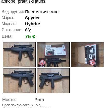
apkope. praktiski jauns.
Пневматическое
Вид оружия:
Spyder
Марка:
Hybrite
Модель:
б/у
Состояние:
75 €
Цена:
Место:
Рига