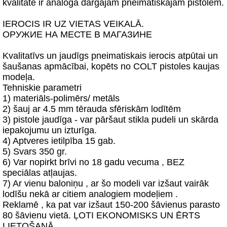
kvalitātē ir analoga dārgajām pneimatiskajām pistolēm.
IEROCIS IR UZ VIETAS VEIKALĀ.
ОРУЖИЕ НА МЕСТЕ В МАГАЗИНЕ
Kvalitatīvs un jaudīgs pneimatiskais ierocis atpūtai un
šaušanas apmācībai, kopēts no COLT pistoles kaujas
modeļa.
Tehniskie parametri
1) materiāls-polimērs/ metāls
2) šauj ar 4.5 mm tērauda sfēriskām lodītēm
3) pistole jaudīga - var pāršaut stikla pudeli un skārda
iepakojumu un izturīga.
4) Aptveres ietilpība 15 gab.
5) Svars 350 gr.
6) Var nopirkt brīvi no 18 gadu vecuma , BEZ
speciālas atļaujas.
7) Ar vienu baloniņu , ar šo modeli var izšaut vairāk
lodīšu nekā ar citiem analogiem modeļiem .
Reklamē , ka pat var izšaut 150-200 šāvienus parasto
80 šāvienu vietā. ĻOTI EKONOMISKS UN ĒRTS
LIETOŠANĀ