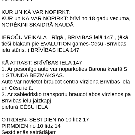
KUR UN KĀ VAR NOPIRKT:
KUR un KĀ VAR NOPIRKT: brīvi no 18 gadu vecuma,
NORĒKINI SKAIDRĀ NAUDĀ
IEROČU VEIKALĀ - Rīgā , BRĪVĪBAS ielā 147 , (ēkā
tieši blakām pie EVALUTION games-Cēsu -Brīvības
ielu stūris. ) BRĪVĪBAS IELA 147
KĀ ATRAST: BRĪVĪBAS IELA 147
1. Ar pesonīgo auto var noparkoties Barona kvartālS
1 STUNDA BEZMAKSAS.
Auto var novietot braucot centra virzienā Brīvības ielā
un Cēsu ielā.
2. Ar sabiedrisko transportu braucot abos virzienos pa
Brīvības ielu jāizkāpj
pieturā CĒSU IELA
OTRDIEN- SESTDIEN no 10 līdz 17
PIRMDIEN no 10 līdz 14
Sestdienās satrādājam