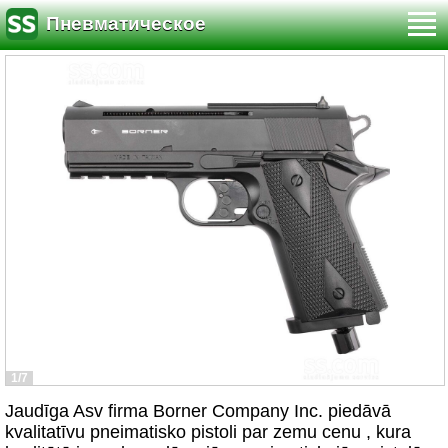
Пневматическое
1/7
Jaudīga Asv firma Borner Company Inc. piedāvā
kvalitatīvu pneimatisko pistoli par zemu cenu , kura