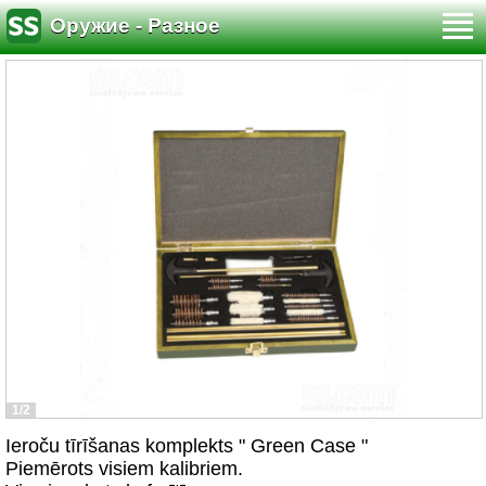
Оружие - Разное
1/2
Ieroču tīrīšanas komplekts " Green Case "
Piemērots visiem kalibriem.