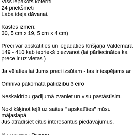
Viss iepakots koferītī
24 priekšmeti
Laba ideja dāvanai.
Kastes izmēri:
30, 5 cm x 19, 5 cm x 4 cm)
Preci var apskatīties un iegādāties Krišjāņa Valdemāra
149 - 410 kab iepriekš piezvanot (lai pārliecinātos ka
prece ir uz vietas )
Ja vēlaties lai Jums preci izsūtam - tas ir iespējams ar
Omniva pakomāta palīdzību 3 eiro
Neskaidrību gadijumā zvaniet un visu pastāstīsim.
Noklikšķinot lejā uz saites " apskatīties" mūsu
mājaslapā
Jūs atradīsiet citus interesantus piedāvājumus.
Вид оружия: