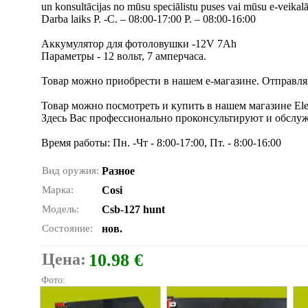
un konsultācijas no mūsu speciālistu puses vai mūsu e-veikalā
Darba laiks P. -C. – 08:00-17:00 P. – 08:00-16:00
Аккумулятор для фотоловушки -12V 7Ah
Параметры - 12 вольт, 7 амперчаса.
Товар можно приобрести в нашем e-магазине. Отправляе
Товар можно посмотреть и купить в нашем магазине Elec
Здесь Вас профессионально проконсультируют и обслуж
Время работы: Пн. -Чт - 8:00-17:00, Пт. - 8:00-16:00
Вид оружия:
Разное
Марка:
Cosi
Модель:
Csb-127 hunt
Состояние:
нов.
Цена:
10.98 €
Фото: