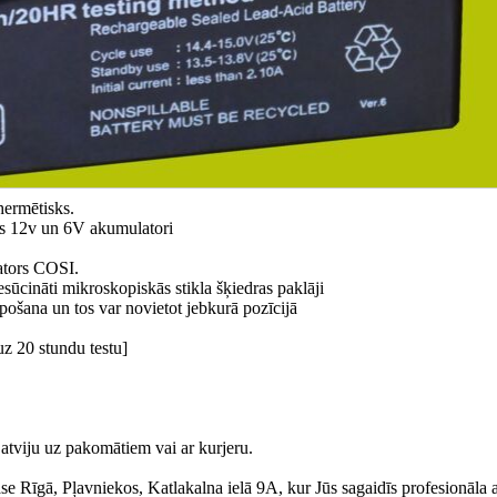
ermētisks.
bas 12v un 6V akumulatori
ators COSI.
ūcināti mikroskopiskās stikla šķiedras paklāji
šana un tos var novietot jebkurā pozīcijā
uz 20 stundu testu]
atviju uz pakomātiem vai ar kurjeru.
Base Rīgā, Pļavniekos, Katlakalna ielā 9A, kur Jūs sagaidīs profesionāla