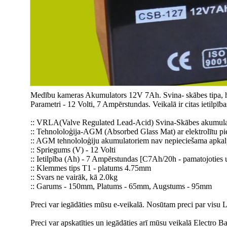
Medību kameras Akumulators 12V 7Ah. Svina- skābes tipa, h
Parametri - 12 Volti, 7 Ampērstundas. Veikalā ir citas ietilpī
:: VRLA(Valve Regulated Lead-Acid) Svina-Skābes akumul
:: Tehnololoģija-AGM (Absorbed Glass Mat) ar elektrolītu pies
:: AGM tehnololoģiju akumulatoriem nav nepieciešama apkalpo
:: Spriegums (V) - 12 Volti
:: Ietilpība (Ah) - 7 Ampērstundas [C7Ah/20h - pamatojoties 
:: Klemmes tips T1 - platums 4.75mm
:: Svars ne vairāk, kā 2.0kg
:: Garums - 150mm, Platums - 65mm, Augstums - 95mm
Preci var iegādāties mūsu e-veikalā. Nosūtam preci par visu L
Preci var apskatīties un iegādāties arī mūsu veikalā Electro 