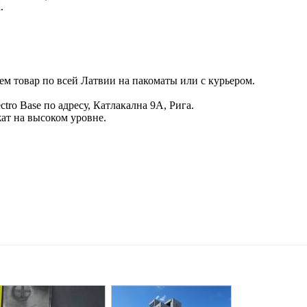
.
м товар по всей Латвии на пакоматы или с курьером.
tro Base по адресу, Катлакална 9A, Рига.
ат на высоком уровне.