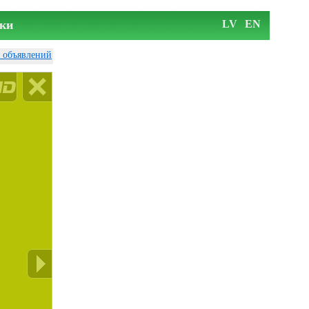
ки
LV
EN
у объявлений