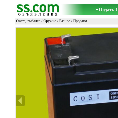
Подать 
ОБЪЯВЛЕНИЯ
Охота, рыбалка
/
Оружие
/
Разное
/ Продают