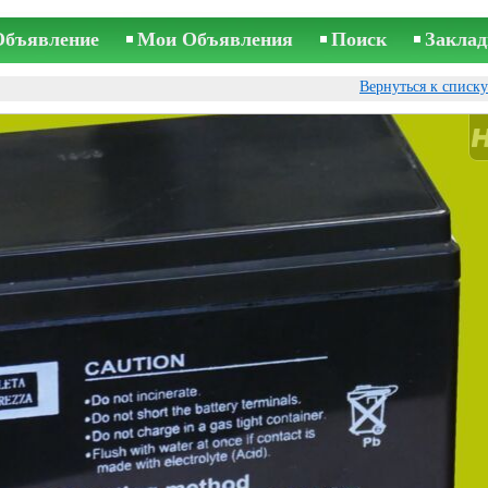
Объявление
Мои Объявления
Поиск
Заклад
Вернуться к списк