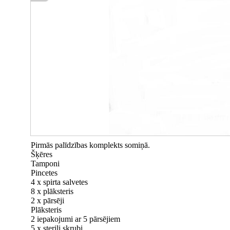
Pirmās palīdzības komplekts somiņā.
Šķēres
Tamponi
Pincetes
4 x spirta salvetes
8 x plāksteris
2 x pārsēji
Plāksteris
2 iepakojumi ar 5 pārsējiem
5 x sterili skrubi