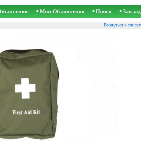
Объявление
Мои Объявления
Поиск
Заклад
Вернуться к списк