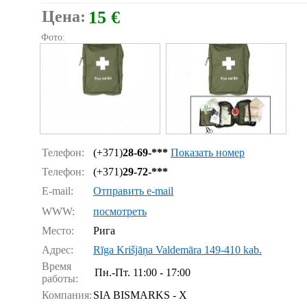
Цена:
15 €
Фото:
Телефон:
(+371)
28-69-***
Показать номер
Телефон:
(+371)
29-72-***
E-mail:
Отправить e-mail
WWW:
посмотреть
Место:
Рига
Адрес:
Rīga Krišjāņa Valdemāra 149-410 kab.
Время
Пн.-Пт.
11:00 - 17:00
работы:
Компания:
SIA BISMARKS - X