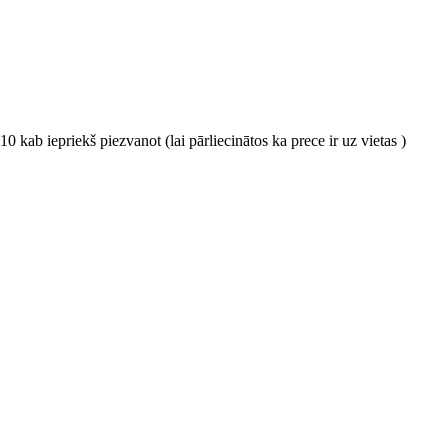
0 kab iepriekš piezvanot (lai pārliecinātos ka prece ir uz vietas )