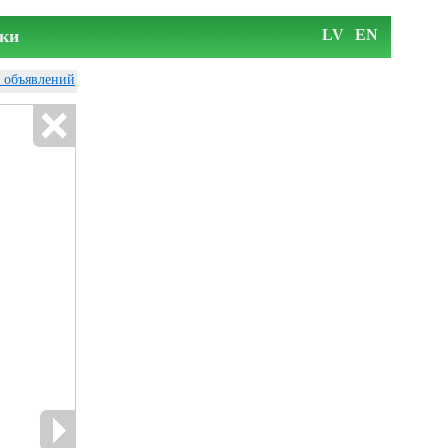
ки
LV
EN
у объявлений