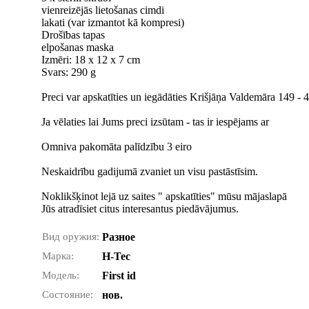
vienreizējās lietošanas cimdi
lakati (var izmantot kā kompresi)
Drošības tapas
elpošanas maska
Izmēri: 18 x 12 x 7 cm
Svars: 290 g
Preci var apskatīties un iegādāties Krišjāņa Valdemāra 149 - 41
Ja vēlaties lai Jums preci izsūtam - tas ir iespējams ar
Omniva pakomāta palīdzību 3 eiro
Neskaidrību gadijumā zvaniet un visu pastāstīsim.
Noklikšķinot lejā uz saites " apskatīties" mūsu mājaslapā
Jūs atradīsiet citus interesantus piedāvājumus.
Вид оружия:
Разное
Марка:
H-Tec
Модель:
First id
Состояние:
нов.