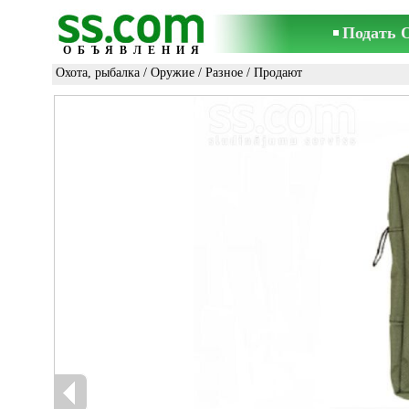
Подать 
ОБЪЯВЛЕНИЯ
Охота, рыбалка
/
Оружие
/
Разное
/ Продают