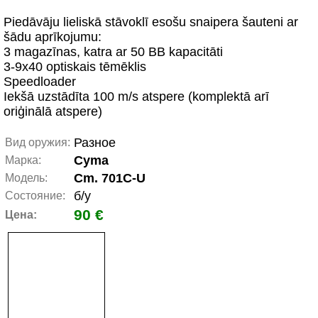
Piedāvāju lieliskā stāvoklī esošu snaipera šauteni ar
šādu aprīkojumu:
3 magazīnas, katra ar 50 BB kapacitāti
3-9x40 optiskais tēmēklis
Speedloader
Iekšā uzstādīta 100 m/s atspere (komplektā arī
oriģinālā atspere)
Разное
Вид оружия:
Cyma
Марка:
Cm. 701C-U
Модель:
б/у
Состояние:
90 €
Цена: