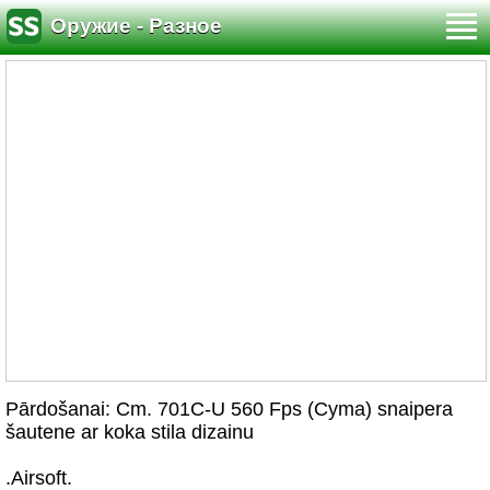
Оружие - Разное
Pārdošanai: Cm. 701C-U 560 Fps (Cyma) snaipera
šautene ar koka stila dizainu
.Airsoft.