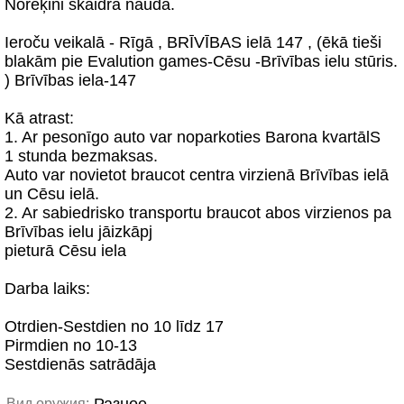
Norēķini skaidrā naudā.
Ieroču veikalā - Rīgā , BRĪVĪBAS ielā 147 , (ēkā tieši
blakām pie Evalution games-Cēsu -Brīvības ielu stūris.
) Brīvības iela-147
Kā atrast:
1. Ar pesonīgo auto var noparkoties Barona kvartālS
1 stunda bezmaksas.
Auto var novietot braucot centra virzienā Brīvības ielā
un Cēsu ielā.
2. Ar sabiedrisko transportu braucot abos virzienos pa
Brīvības ielu jāizkāpj
pieturā Cēsu iela
Darba laiks:
Otrdien-Sestdien no 10 līdz 17
Pirmdien no 10-13
Sestdienās satrādāja
Вид оружия: