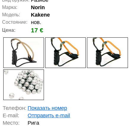
Разное
Norin
Марка:
Kakene
Модель:
нов.
Состояние:
17 €
Цена:
Телефон:
Показать номер
E-mail:
Отправить e-mail
Место:
Рига