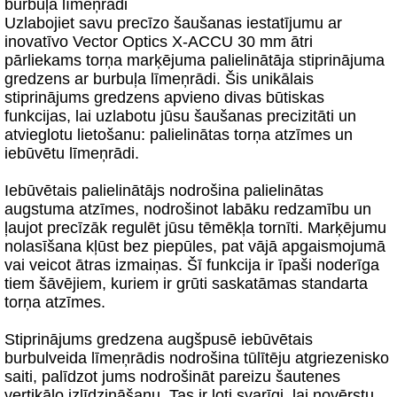
burbuļa līmeņrādi
Uzlabojiet savu precīzo šaušanas iestatījumu ar
inovatīvo Vector Optics X-ACCU 30 mm ātri
pārliekams torņa marķējuma palielinātāja stiprinājuma
gredzens ar burbuļa līmeņrādi. Šis unikālais
stiprinājums gredzens apvieno divas būtiskas
funkcijas, lai uzlabotu jūsu šaušanas precizitāti un
atvieglotu lietošanu: palielinātas torņa atzīmes un
iebūvētu līmeņrādi.
Iebūvētais palielinātājs nodrošina palielinātas
augstuma atzīmes, nodrošinot labāku redzamību un
ļaujot precīzāk regulēt jūsu tēmēkļa tornīti. Marķējumu
nolasīšana kļūst bez piepūles, pat vājā apgaismojumā
vai veicot ātras izmaiņas. Šī funkcija ir īpaši noderīga
tiem šāvējiem, kuriem ir grūti saskatāmas standarta
torņa atzīmes.
Stiprinājums gredzena augšpusē iebūvētais
burbulveida līmeņrādis nodrošina tūlītēju atgriezenisko
saiti, palīdzot jums nodrošināt pareizu šautenes
vertikālo izlīdzināšanu. Tas ir ļoti svarīgi, lai novērstu