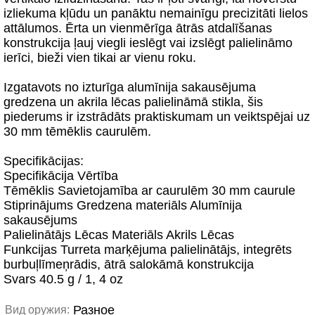
izliekuma kļūdu un panāktu nemainīgu precizitāti lielos
attālumos. Ērta un vienmērīga ātrās atdalīšanas
konstrukcija ļauj viegli ieslēgt vai izslēgt palielināmo
ierīci, bieži vien tikai ar vienu roku.
Izgatavots no izturīga alumīnija sakausējuma
gredzena un akrila lēcas palielināmā stikla, šis
piederums ir izstrādāts praktiskumam un veiktspējai uz
30 mm tēmēklis caurulēm.
Specifikācijas:
Specifikācija Vērtība
Tēmēklis Savietojamība ar caurulēm 30 mm caurule
Stiprinājums Gredzena materiāls Alumīnija
sakausējums
Palielinātājs Lēcas Materiāls Akrils Lēcas
Funkcijas Turreta marķējuma palielinātājs, integrēts
burbuļlīmeņrādis, ātrā salokāmā konstrukcija
Svars 40.5 g / 1, 4 oz
Разное
Вид оружия: