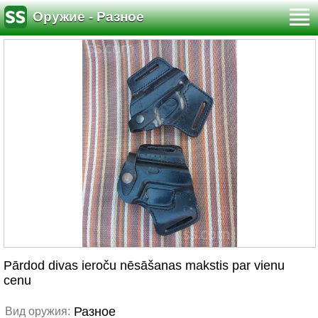
Оружие - Разное
Pārdod divas ieroču nēsāšanas makstis par vienu
cenu
Разное
Вид оружия: