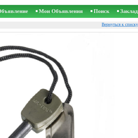
Объявление
Мои Объявления
Поиск
Заклад
Вернуться к списк