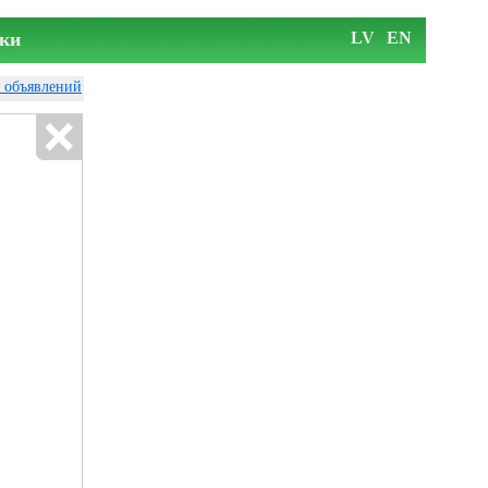
ки
LV
EN
у объявлений