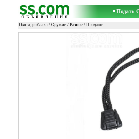
Подать 
ОБЪЯВЛЕНИЯ
Охота, рыбалка
/
Оружие
/
Разное
/ Продают