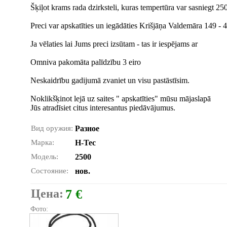
Šķiļot krams rada dzirksteli, kuras tempertūra var sasniegt 25
Preci var apskatīties un iegādāties Krišjāņa Valdemāra 149 - 41
Ja vēlaties lai Jums preci izsūtam - tas ir iespējams ar
Omniva pakomāta palīdzību 3 eiro
Neskaidrību gadijumā zvaniet un visu pastāstīsim.
Noklikšķinot lejā uz saites " apskatīties" mūsu mājaslapā
Jūs atradīsiet citus interesantus piedāvājumus.
Вид оружия:
Разное
Марка:
H-Tec
Модель:
2500
Состояние:
нов.
Цена:
7 €
Фото: