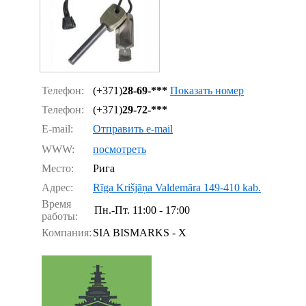
Телефон:
(+371)
28-69-***
Показать номер
Телефон:
(+371)
29-72-***
E-mail:
Отправить e-mail
WWW:
посмотреть
Место:
Рига
Адрес:
Rīga Krišjāņa Valdemāra 149-410 kab.
Время
Пн.-Пт.
11:00 - 17:00
работы:
Компания:
SIA BISMARKS - X