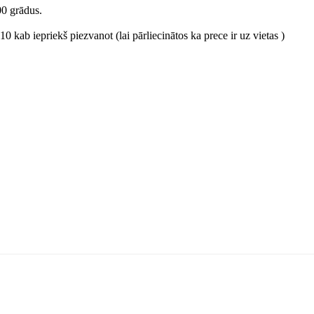
00 grādus.
0 kab iepriekš piezvanot (lai pārliecinātos ka prece ir uz vietas )