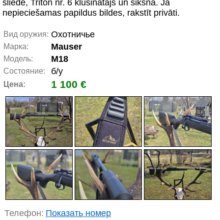
sliede, Triton nr. 6 klusinātājs un siksna. Ja
nepieciešamas papildus bildes, rakstīt privāti.
Охотничье
Вид оружия:
Mauser
Марка:
M18
Модель:
б/у
Состояние:
1 100 €
Цена:
Телефон:
Показать номер