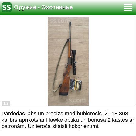
Оружие - Охотничье
1/2
Pārdodas labs un precīzs medībubierocis IŽ -18 308
kalibrs aprīkots ar Hawke optiku un bonusā 2 kastes ar
patronām. Uz ieroča skaisti kokgriezumi.