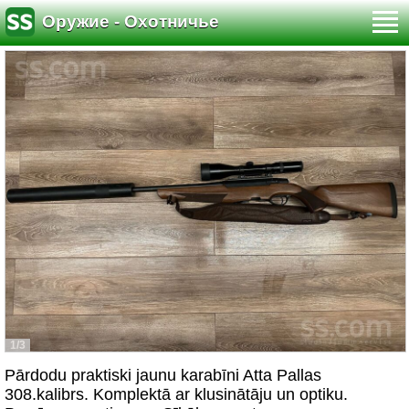
Оружие - Охотничье
1/3
Pārdodu praktiski jaunu karabīni Atta Pallas
308.kalibrs. Komplektā ar klusinātāju un optiku.