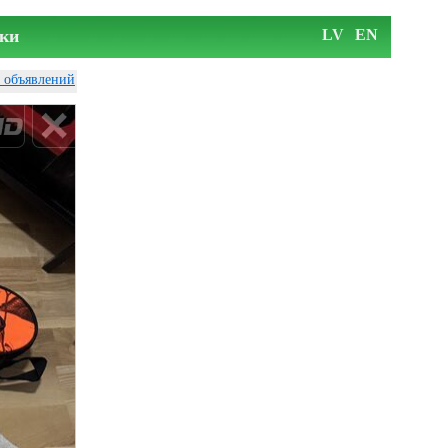
ки
LV
EN
у объявлений