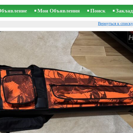
Объявление
Мои Объявления
Поиск
Заклад
Вернуться к списк