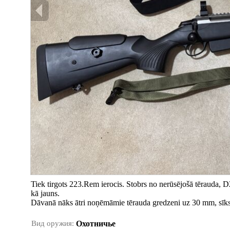
Tiek tirgots 223.Rem ierocis. Stobrs no nerūsējošā tērauda, D2
kā jauns.
Dāvanā nāks ātri noņēmāmie tērauda gredzeni uz 30 mm, sīk
Вид оружия:
Охотничье