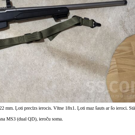
2 mm. Ļoti precīzs ierocis. Vītne 18x1. Ļoti maz šauts ar šo ieroci. Stā
sna MS3 (dual QD), ieroču soma.