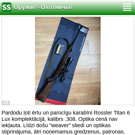
Оружие - Охотничье
1/5
Pardodu ļoti ērtu un parocīgu karabīni Rossler Titan 6
Lux komplektācijā, kalibrs .308. Optika cenā nav
iekļauta. Līdzi došu "weaver" sliedi un optikas
stiprinājuma, ātri noņemamus gredzenus, patronas.