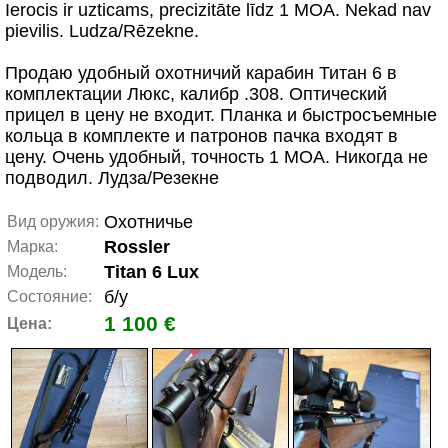
Ierocis ir uzticams, precizitāte līdz 1 MOA. Nekad nav
pievilis. Ludza/Rēzekne.
Продаю удобный охотничий карабин Титан 6 в
комплектации Люкс, калибр .308. Оптический
прицел в цену не входит. Планка и быстросъемные
кольца в комплекте и патронов пачка входят в
цену. Очень удобный, точность 1 МОА. Никогда не
подводил. Лудза/Резекне
Охотничье
Вид оружия:
Rossler
Марка:
Titan 6 Lux
Модель:
б/у
Состояние:
1 100 €
Цена: