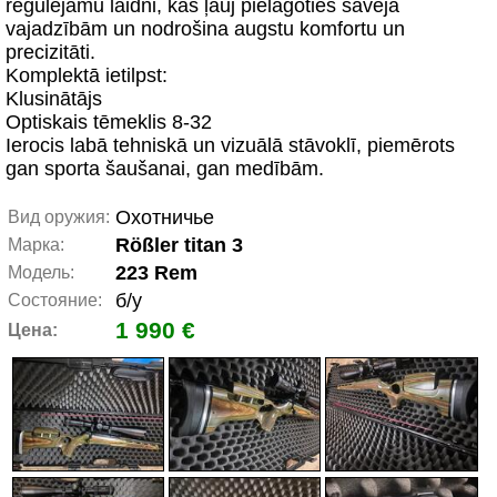
regulējamu laidni, kas ļauj pielāgoties šāvēja
vajadzībām un nodrošina augstu komfortu un
precizitāti.
Komplektā ietilpst:
Klusinātājs
Optiskais tēmeklis 8-32
Ierocis labā tehniskā un vizuālā stāvoklī, piemērots
gan sporta šaušanai, gan medībām.
Охотничье
Вид оружия:
Rößler titan 3
Марка:
223 Rem
Модель:
б/у
Состояние:
1 990 €
Цена: