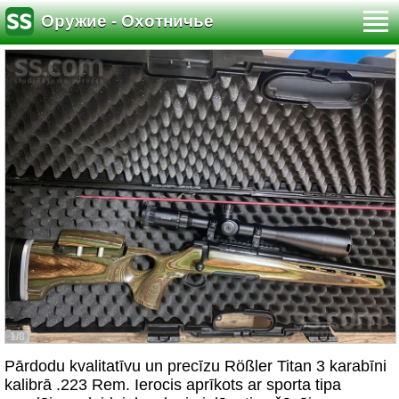
Оружие - Охотничье
1/8
Pārdodu kvalitatīvu un precīzu Rößler Titan 3 karabīni
kalibrā .223 Rem. Ierocis aprīkots ar sporta tipa