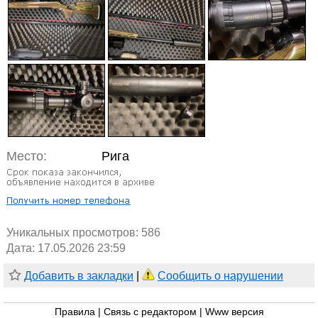
Место:
Рига
Уникальных просмотров:
586
Дата: 17.05.2026 23:59
Добавить в закладки
|
Сообщить о нарушении
Правила
|
Связь с редактором
|
Www версия