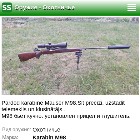
Оружие - Охотничье
1/3
Pārdod karabīne Mauser M98.Sit precīzi, uzstadit
telemeklis un klusinātājs .
М98 бьёт кучно. установлен прицел и глушитель.
Охотничье
Вид оружия:
Karabin M98
Марка: