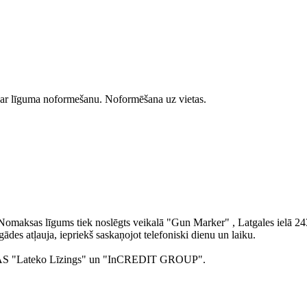
ar līguma noformešanu. Noformēšana uz vietas.
 Nomaksas līgums tiek noslēgts veikalā "Gun Marker" , Latgales ielā 24
gādes atļauja, iepriekš saskaņojot telefoniski dienu un laiku.
s ar AS "Lateko Līzings" un "InCREDIT GROUP".