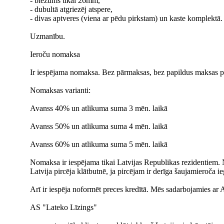
- biezums tikai 26mm,
- dubultā atgriezēj atspere,
- divas aptveres (viena ar pēdu pirkstam) un kaste komplektā.
Uzmanību.
Ieroču nomaksa
Ir iespējama nomaksa. Bez pārmaksas, bez papildus maksas p
Nomaksas varianti:
Avanss 40% un atlikuma suma 3 mēn. laikā
Avanss 50% un atlikuma suma 4 mēn. laikā
Avanss 60% un atlikuma suma 5 mēn. laikā
Nomaksa ir iespējama tikai Latvijas Republikas rezidentiem.
Latvija pircēja klātbutnē, ja pircējam ir derīga šaujamieroča ie
Arī ir iespēja noformēt preces kredītā. Mēs sadarbojamie
AS "Lateko Līzings"