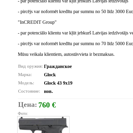
- par potenciālo klientu var kļūt jebkurš Latvijas iedzīvotājs
- pircējs var noformēt kredītu par summu no 50 līdz 3000 Eur
"InCREDIT Group"
- par potenciālo klientu var kļūt jebkurš Latvijas iedzīvotājs
- pircējs var noformēt kredītu par summu no 70 līdz 5000 Eur
Mūsu veikala klientiem, autostāvvieta ir bezmaksas.
Вид оружия:
Гражданское
Марка:
Glock
Модель:
Glock 43 9x19
Состояние:
нов.
Цена:
760 €
Фото: