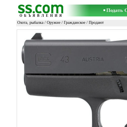
Подать 
ОБЪЯВЛЕНИЯ
Охота, рыбалка
/
Оружие
/
Гражданское
/ Продают