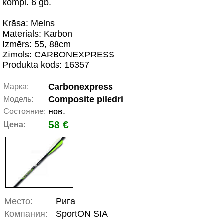
kompl. 6 gb.
Krāsa: Melns
Materials: Karbon
Izmērs: 55, 88cm
Zīmols: CARBONEXPRESS
Produkta kods: 16357
Carbonexpress
Марка:
Composite piledri
Модель:
нов.
Состояние:
58 €
Цена:
Место:
Рига
Компания:
SportON SIA