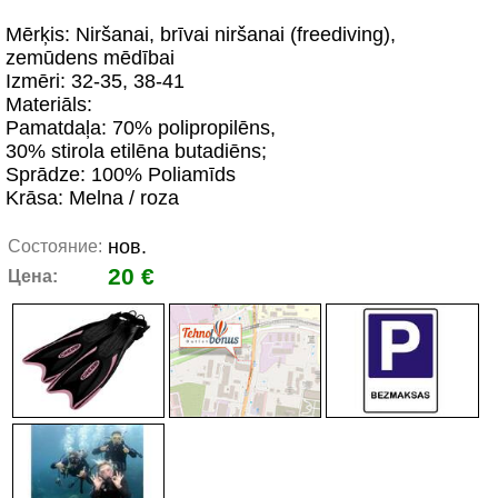
Mērķis: Niršanai, brīvai niršanai (freediving),
zemūdens mēdībai
Izmēri: 32-35, 38-41
Materiāls:
Pamatdaļa: 70% polipropilēns,
30% stirola etilēna butadiēns;
Sprādze: 100% Poliamīds
Krāsa: Melna / roza
нов.
Состояние:
20 €
Цена: