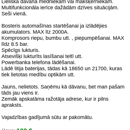
Lieliska dāvana medniekam vai makšķerniekam.
Multifunkcionāla ierīce dažādām dzīves situācijām.
Seši vienā.
Bosteris automašīnas startēšanai ja izlādējies
akumulators. MAX līz 2000A.
Komprosors riepu, bumbu utt. , piepumpēšanai. MAX
līdz 8.5 bar.
Spēcīgs lukturis.
Atsevišķi lukturīts lasīšanai teltī utt.
Powerbanka telefona lādēšanai.
Lādē litija baterijas, tādas kā 18650 un 21700, kuras
tiek lietotas medību optikām utt.
Jauns, nelietots. Saņēmu kā dāvanu, bet man pašam
tāds jau viens ir.
Zemāk apskatāma ražotāja adrese, kur ir pilns
apraksts.
Vajadzības gadījumā sūtu ar pakomātu.