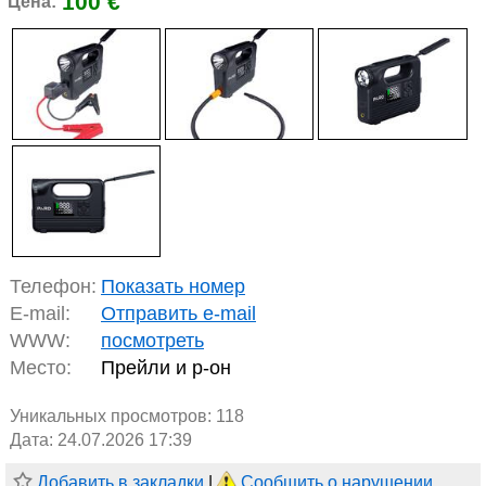
100 €
Цена:
Телефон:
Показать номер
E-mail:
Отправить e-mail
WWW:
посмотреть
Место:
Прейли и р-он
Уникальных просмотров:
118
Дата: 24.07.2026 17:39
Добавить в закладки
|
Сообщить о нарушении